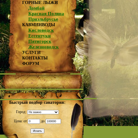
ГОРНЫЕ ЛЫЖИ
Домбай
Красная Поляна
Приэльбрусье
КАВМИНВОДЫ
Кисловодск
Ессентуки
Пятигорск
Железноводск
УСЛУГИ
КОНТАКТЫ
ФОРУМ
Быстрый подбор санатория:
Город:
Цена: от
до