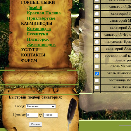
ГОРНЫЕ ЛЫЖИ
санаторий Д
Домбай
Красная Поляна
санаторий 
Приэльбрусье
санаторий М
КАВМИНВОДЫ
санаторий А
Кисловодск
Ессентуки
санаторий Черн
Пятигорск
пансионат Бри
Железноводск
санаторий Акв
УСЛУГИ
КОНТАКТЫ
гостиничный к
Альбатро
ФОРУМ
отель Мери
отель Анапски
гостиница И
отель Джем
гостиница Ми
Быстрый подбор санатория:
гостиница 
Город:
санаторий Р
Цена: от
до
пансионат Ши
отель Старый
пансионат Черн