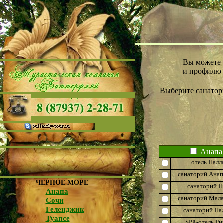
Вы можете 
и профилю 
Выберите санатор
Анапа
отель Палл
санаторий Анап
ЧЕРНОЕ МОРЕ
санаторий П
Анапа
санаторий Мала
Сочи
Геленджик
санаторий На
Туапсе
SPA-отель Ри