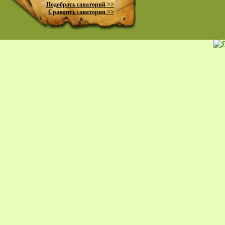
Подобрать санаторий >>
санаторий Ста
Сравнить санатории >>
Анапа
лечебно-оздоров
комплекс Ви
Гранд Отель Ва
отель Де Ла
пансионат с лече
гостевой дом 
гостиничный к
Астория
база отдыха 
пансионат С
гостиничный к
Парк-Оте
отель Капи
пансионат И
отель Бог
гостиница Кал
санаторий Мо
санаторий К