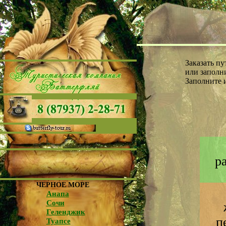
Заказать п
или заполни
Заполните 
р
ЧЕРНОЕ МОРЕ
Анапа
Сочи
Геленджик
п
Туапсе