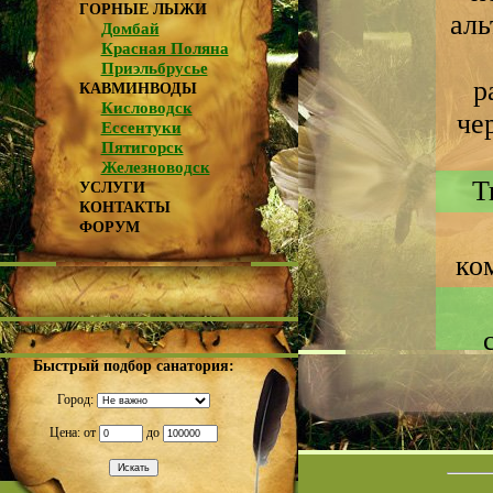
ГОРНЫЕ ЛЫЖИ
аль
Домбай
Красная Поляна
Приэльбрусье
р
КАВМИНВОДЫ
Кисловодск
че
Ессентуки
Пятигорск
Железноводск
Т
УСЛУГИ
КОНТАКТЫ
ФОРУМ
ко
Быстрый подбор санатория:
Город:
Цена: от
до
Да