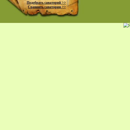
Подобрать санаторий >>
Сравнить санатории >>
пр
К
жи
Ко