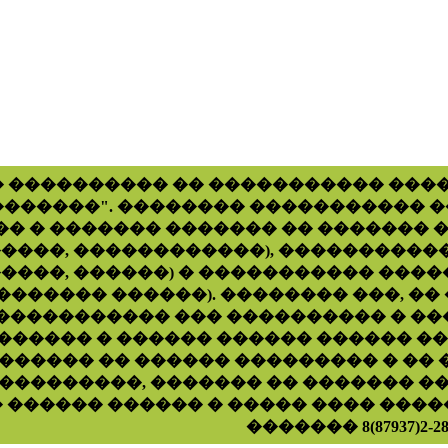
 ���������� �� ����������� ���
�������". �������� ����������� 
� � ������� ������� �� ������� �
����, ������������), �����������
����, ������) � ����������� ����
������� ������). �������� ���, �
����������� ��� ���������� � ��
������ � ������ ������ ������ ��
������ �� ������ ��������� � �� 
���������, ������� �� ������� ��
 ������ ������ � ����� ���� ����� ��
������� 8(87937)2-28-