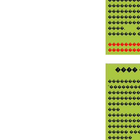
�������
��������
�����
��������
����, �
������� �
������
���������
����
�������
"�������
�������
������
�������
��� �
�������
�����
��������
����� ��
������