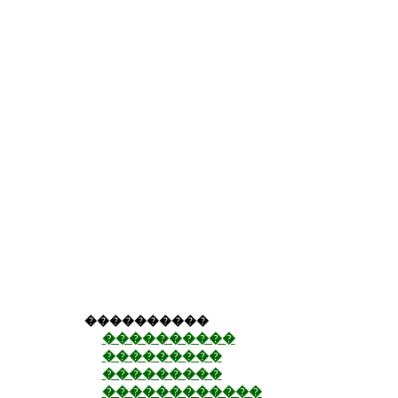
����������
����������
���������
���������
������������