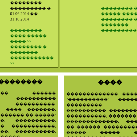
��������
��������� �
�������� 
01.06.2014 ��
�����-���� 
31.10.2014
�������� 
�������
��������
����������
���� �����-
���� >>
�������� �
�������
�����������
>>
��������
����
���� ������
������������� ���
�� ����������
"����������" ����
� ����������.
��������� �
� ���� �������,
���������� �������
������ �� �����:
����������, �������
��, ����������,
�������������. ��
�� �����������,
�� ������ ��������
��, ����������,
����� ����� �
�����.