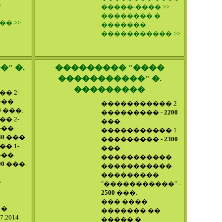
�
�����-���� >>
�������� �
� >>
�������
����������� >>
" �.
��������� "����
�����������" �.
���������
� 2-
���
����������� 2
0
���.
��������� -
2200
� 2-
���.
���
����������� 1
80
���.
��������� -
2300
� 1-
���.
���
�����������
90
���.
�����������
���������
�
"�����������" -
2500
���.
��� ����
 �
������� ��
7.2014
����� �