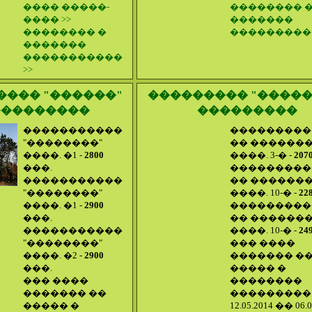
���� �����-
�������� 
���� >>
�������
�������� �
����������
�������
�����������
>>
���� "������"
��������� "������
 ���������
���������
�����������
����������
"��������"
�� ������
����. �1 -
2800
����. 3-� -
207
���.
����������
�����������
�� ������
"��������"
����. 10-� -
22
����. �1 -
2900
����������
���.
�� ������
�����������
����. 10-� -
24
"��������"
��� ����
����. �2 -
2900
������� �
���.
����� �
��� ����
��������
������� ��
���������
����� �
12.05.2014 �� 06.0