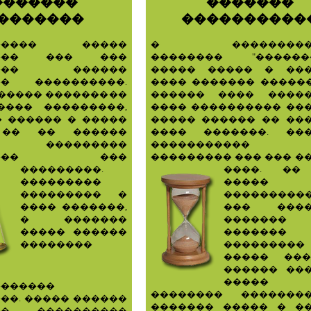
�������
�������
�������
����������
��� �����
� ����������
���� ��� ���
�������� "������
���� ������
����� ����� � ��
�� ����������.
���� ������� ������
������ ���������
������ ���� ����
���� ���������,
���� ���������� ��
� ������ � �����
����� ������ �� ��
 �� �� ������
���� �������. ��
� ���������
�����������
����� ���
��������� ��� ��� �
���������.
����.
��
���������
�����
��������� �
���������
���� �������,
��� ����
� �������
������
����� ������
�������
��������
���������
����� ���
������ ��
����� 
�������
�������� �������
��. ����� ������
������� ����� � �
�� ����������