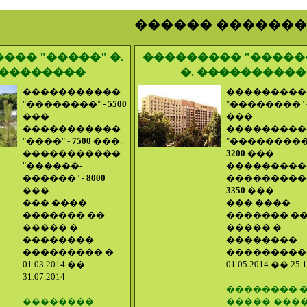
������ ������
��� "�����" �.
��������� "�����
��������
�. ����������
�����������
���������
"��������" -
5500
"��������" 
���.
���.
�����������
���������
"����" -
7500
���.
"����������
�����������
3200
���.
"������-
���������
������" -
8000
����������
���.
3350
���.
��� ����
��� ����
������� ��
������� �
����� �
����� �
��������
��������
��������� �
���������
01.03.2014 ��
01.05.2014 �� 25.1
31.07.2014
�������� 
��������
�����-���� 