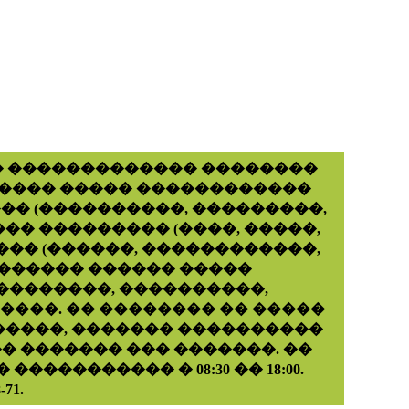
� ������������� ��������
����� ����� ������������
�� (����������, ���������,
�� ��������� (����, �����,
��� (������, ������������,
� ������ ������ �����
��������, ����������,
����. �� �������� �� �����
�����, ������� ����������
� ������� ��� �������. ��
��������� � 08:30 �� 18:00.
71.