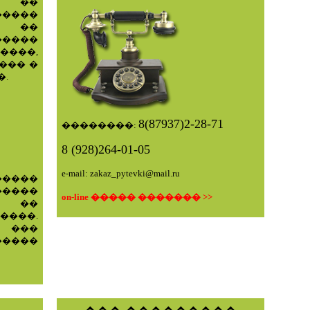
� ��
����
� ��
����
���,
��� �
�.
8(87937)2-28-71
��������:
8 (928)264-01-05
e-mail: zakaz_pytevki@mail.ru
����
����
on-line ����� ������� >>
��
����.
 ���
����