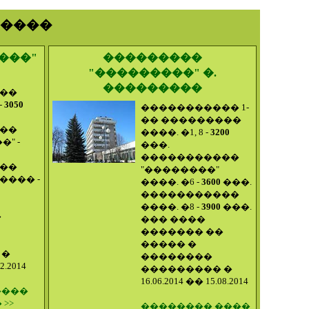
�����
���"
���������
"���������" �.
���������
��
-
3050
����������� 1-
�� ���������
��
����. �1, 8 -
3200
" -
���.
�����������
��
"��������"
��� -
����. �6 -
3600
���.
�����������
����. �8 -
3900
���.
�
��� ����
������� ��
����� �
 �
��������
2.2014
��������� �
16.06.2014 �� 15.08.2014
����
>>
�������� ����