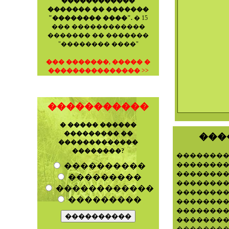
������������
������� �� �������
"�������� ����".
� 15
��� ������������
������� �� �������
"�������� ����"
��� �������, ����� �
��������������� >>
�����������
� ����� ������
��������� ��
���
�������������
��������?
������
������
����������
�������
���������
�������
������������
��������
���������
�������
�������
��������
��������