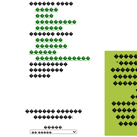
������ ����
�����
����
���������
������
������ ����
������
�������
������
�����
������������
"���
���������
������
��������
�����
�����
�����
�
�����
�����
������� ������
���� 
���������:
����
�����: