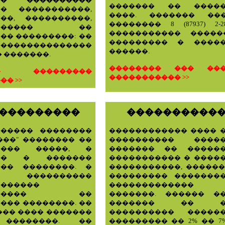
������� �� �����
�� �����������,
����. ������� ��
��, ����������,
�������� 8 (87937) 2-2
�������� ��
����������� ����
�� ���������: ��
��������� � ����
��������������
������.
 �������.
�������� ��� ���
�� ���������
����������� >>
� >>
 ���������
����������
������ ��������
������������ ���� 
���" �������� ��
���������� �����
���� �����, �
������� �� �����
��� � �������
����������� � ����
��� ��������. �
�����������, ������
���������
��������� �������
�������
������������
������� ��
�������. ������ �
��� ��������. ��
������� �� �
��� ���� �������
���������� �����
 ��������. ��
��������� �� 2% �� 7%