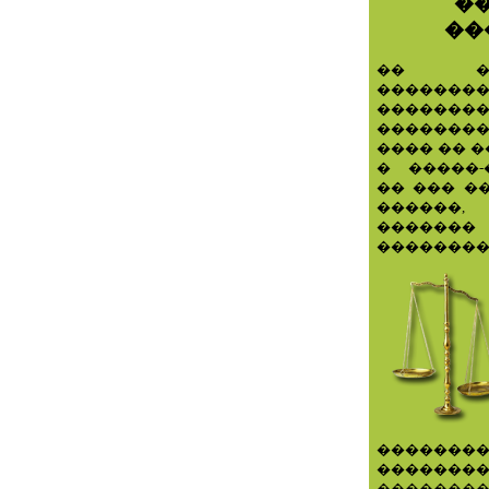
�
��
�� ��
������
������
�������
���� �� 
� �����-
�� ��� �
������,
������
�����
�������
��������
�������