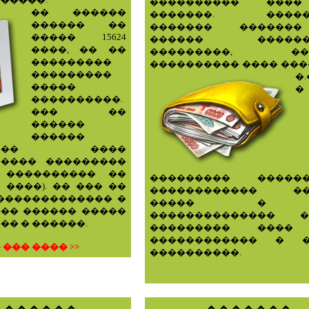
���������� ���
�� ������
�������. �����
������ ��
������� ������
�����
15624
������ ������
����
, �� ��
���������, ���
���������
���������� ���� ���
���������
�.
�����
�
����������.
��� ��
������
������
����� ����
����� ���������
 ���������� ��
��������� ������
6 ����
). �� ��� ��
������������ ��
������������� �
����� � 
�� ������ �����
�������������� �
� � ������.
��������� ����
������������ � �
��� ���� >>
����������.