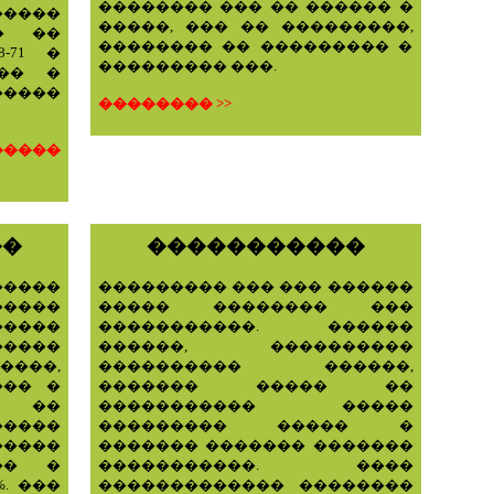
�������� ��� �� ������ �
����
�����, ��� �� ���������,
� ��
�������� �� ��������� �
8-71 �
��������� ���.
��� �
�����
�������� >>
����
��
�����������
�����
��������� ��� ��� ������
����
����� �������� ���
�����
�����������. ������
�����
������, ����������
����,
���������� ������,
��� �
������� ����� ��
� ��
����������� �����
�����
��������� ����� �
����
������� ������� �������
�� �
�����������. ����
. ���
������������� ��������