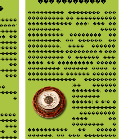
��� ���������
�
��������� �������� ���
��������� �� ����������
���
����������� ���? ��� ��
����"
��������... ����
�����
��������� ��������: ��
�. ��
��������, �� ������, ��
�����
��������, ���� ������.
�����
��������� �������� � ���
�����
��������� � ������ ���-
�����
����. �� ��������� �����
 ��
�������� ������ ����. �
�����
��������� ������ ������
 ���
������������ ��������
(�� ������
��
�������, ���
����
�������
� �
�����) � �/� �
�����������
- ���������.
����.
���� ��
�����
�������� �
���
���������� �� �����
�� �
������, �� ��� ��������
�����