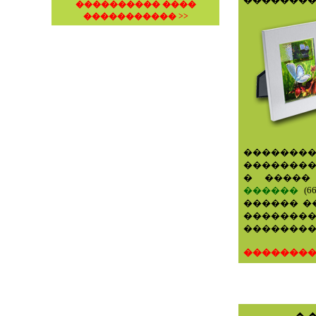
���������� ����
����������� >>
�����
�������
� �����
������
(
6
������ �
��������
���������
�������� 