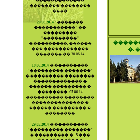
�������������
�������� ��������
����
20.06.2014
"�������
�����������" ��
���������
"���������"
�����
�.���������.
������
��� ������������
�.
������� �� 30.06.14
18.06.2014
� ���������
"��������� �������"
�.��������� ��������
������������� �
������ ��������� �
��������.
05.06.14
���������� ��������
�������������� �
������ ��������� �
��������
29.05.2014
� ���������
"��������� �������"
�.��������� � 15 ���