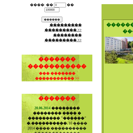
����: ��
��
������
���������
��������� >>
��
��������
��������� >>
�������
�����������
��� �������
����������� >>
�������
20.06.2014
��������
�������� ���� �
��������� "������"
�.����������.
10 ����
2014 ���� ����������