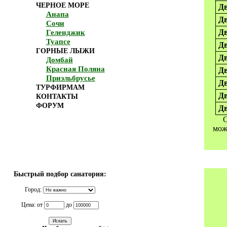
ЧЕРНОЕ МОРЕ
Дв
Анапа
Д
Сочи
Д
Геленджик
Туапсе
Дв
ГОРНЫЕ ЛЫЖИ
Дв
Домбай
Красная Поляна
Дв
Приэльбрусье
Дв
ТУРФИРМАМ
Дв
КОНТАКТЫ
ФОРУМ
Дв
О
мож
Быстрый подбор санатория:
Город:
Цена: от
до