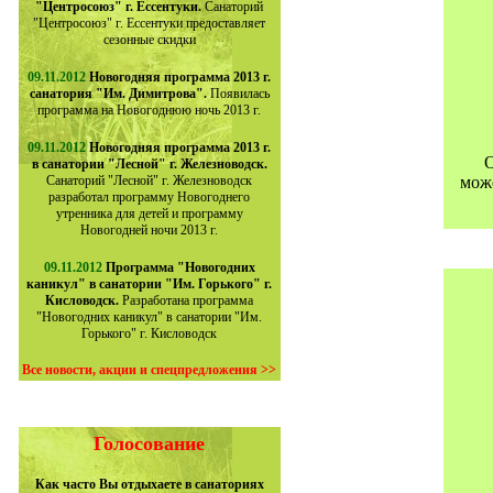
"Центросоюз" г. Ессентуки.
Санаторий
"Центросоюз" г. Ессентуки предоставляет
сезонные скидки
09.11.2012
Новогодняя программа 2013 г.
санатория "Им. Димитрова".
Появилась
программа на Новогоднюю ночь 2013 г.
09.11.2012
Новогодняя программа 2013 г.
О
в санатории "Лесной" г. Железноводск.
Санаторий "Лесной" г. Железноводск
мож
разработал программу Новогоднего
утренника для детей и программу
Новогодней ночи 2013 г.
09.11.2012
Программа "Новогодних
каникул" в санатории "Им. Горького" г.
Кисловодск.
Разработана программа
"Новогодних каникул" в санатории "Им.
Горького" г. Кисловодск
Все новости, акции и спецпредложения >>
Голосование
Как часто Вы отдыхаете в санаториях