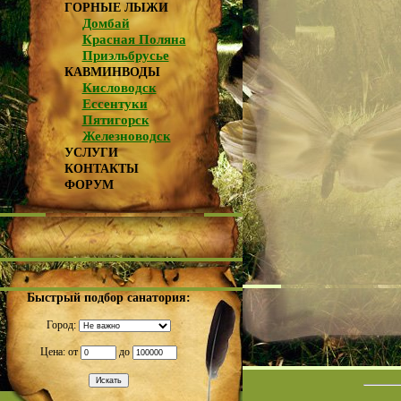
ГОРНЫЕ ЛЫЖИ
Домбай
Красная Поляна
Приэльбрусье
КАВМИНВОДЫ
Кисловодск
Ессентуки
Пятигорск
Железноводск
УСЛУГИ
КОНТАКТЫ
ФОРУМ
Быстрый подбор санатория:
Город:
Цена: от
до