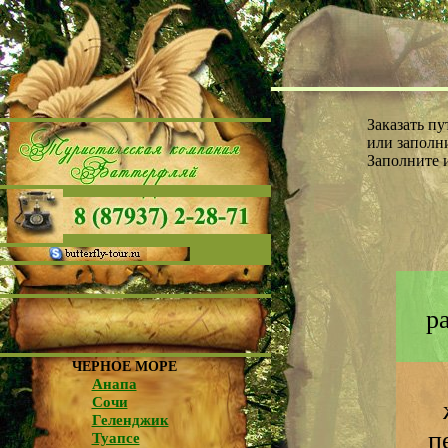
Заказать п
или заполни
Заполните 
р
ЧЕРНОЕ МОРЕ
Анапа
Сочи
Геленджик
п
Туапсе