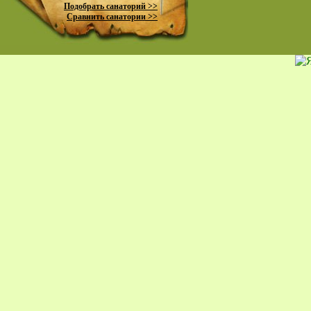
Подобрать санаторий >>
Сравнить санатории >>
пр
К
жи
Ко