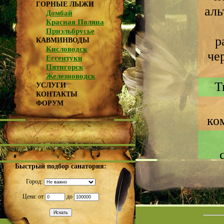
ГОРНЫЕ ЛЫЖИ
аль
Домбай
Красная Поляна
Приэльбрусье
р
КАВМИНВОДЫ
Кисловодск
че
Ессентуки
Пятигорск
Железноводск
Т
УСЛУГИ
КОНТАКТЫ
ФОРУМ
ко
Быстрый подбор санатория:
Город:
Цена: от
до
Да