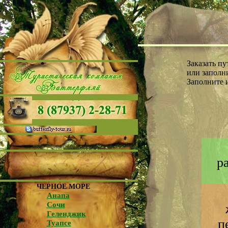
Заказать п
или заполни
Заполните 
р
ЧЕРНОЕ МОРЕ
Анапа
Сочи
Геленджик
п
Туапсе