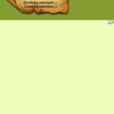
Подобрать санаторий >>
Сравнить санатории >>
пр
К
жи
Ко