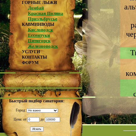
ГОРНЫЕ ЛЫЖИ
аль
Домбай
Красная Поляна
Приэльбрусье
р
КАВМИНВОДЫ
Кисловодск
че
Ессентуки
Пятигорск
Железноводск
Т
УСЛУГИ
КОНТАКТЫ
ФОРУМ
ко
Быстрый подбор санатория:
Город:
Цена: от
до
Да