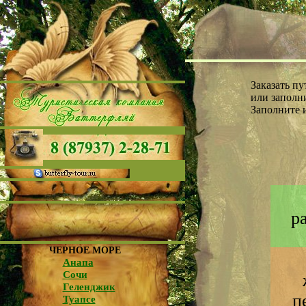
Заказать п
или заполни
Заполните 
р
ЧЕРНОЕ МОРЕ
Анапа
Сочи
Геленджик
п
Туапсе