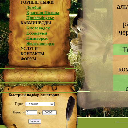
ГОРНЫЕ ЛЫЖИ
аль
Домбай
Красная Поляна
Приэльбрусье
р
КАВМИНВОДЫ
Кисловодск
че
Ессентуки
Пятигорск
Железноводск
Т
УСЛУГИ
КОНТАКТЫ
ФОРУМ
ко
Быстрый подбор санатория:
Город:
Цена: от
до
Да