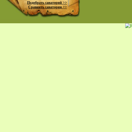
Подобрать санаторий >>
Сравнить санатории >>
пр
К
жи
Ко