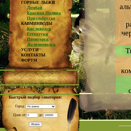
ГОРНЫЕ ЛЫЖИ
аль
Домбай
Красная Поляна
Приэльбрусье
р
КАВМИНВОДЫ
Кисловодск
че
Ессентуки
Пятигорск
Железноводск
Т
УСЛУГИ
КОНТАКТЫ
ФОРУМ
ко
Быстрый подбор санатория:
Город:
Цена: от
до
Да