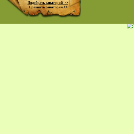
Подобрать санаторий >>
Сравнить санатории >>
пр
К
жи
Ко