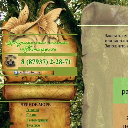
Заказать п
или заполни
Заполните 
р
ЧЕРНОЕ МОРЕ
Анапа
Сочи
Геленджик
п
Туапсе