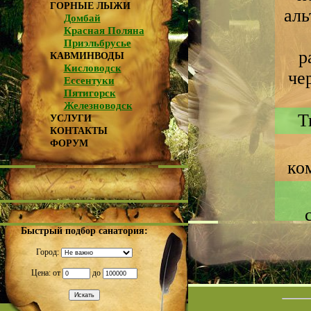
ГОРНЫЕ ЛЫЖИ
аль
Домбай
Красная Поляна
Приэльбрусье
р
КАВМИНВОДЫ
Кисловодск
че
Ессентуки
Пятигорск
Железноводск
Т
УСЛУГИ
КОНТАКТЫ
ФОРУМ
ко
Быстрый подбор санатория:
Город:
Цена: от
до
Да