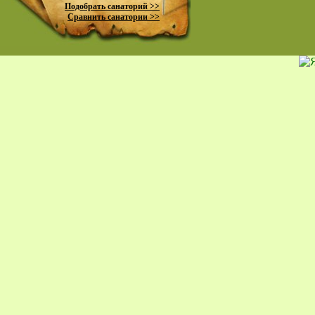
Подобрать санаторий >>
Сравнить санатории >>
пр
К
жи
Ко