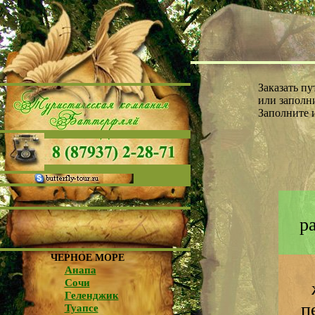
Заказать п
или заполни
Заполните 
р
ЧЕРНОЕ МОРЕ
Анапа
Сочи
Геленджик
п
Туапсе