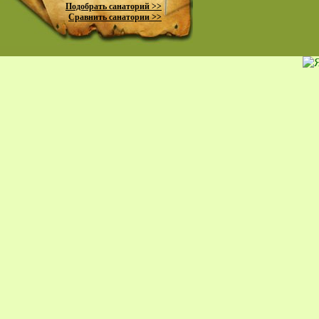
Подобрать санаторий >>
Сравнить санатории >>
пр
К
жи
Ко