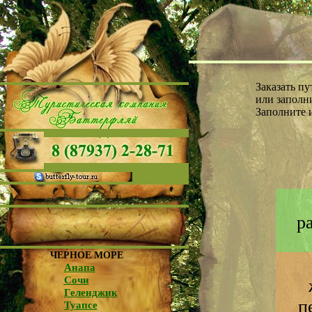
Заказать п
или заполни
Заполните 
р
ЧЕРНОЕ МОРЕ
Анапа
Сочи
Геленджик
п
Туапсе