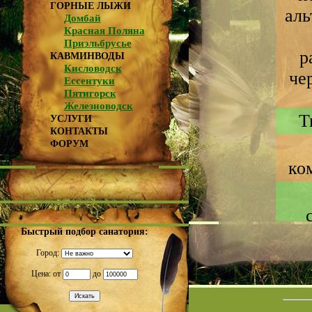
ГОРНЫЕ ЛЫЖИ
аль
Домбай
Красная Поляна
Приэльбрусье
р
КАВМИНВОДЫ
Кисловодск
че
Ессентуки
Пятигорск
Железноводск
Т
УСЛУГИ
КОНТАКТЫ
ФОРУМ
ко
Быстрый подбор санатория:
Город:
Цена: от
до
Да