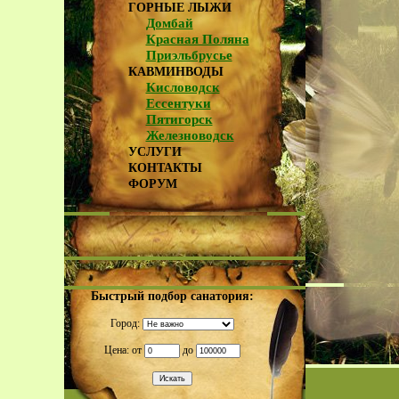
ГОРНЫЕ ЛЫЖИ
Домбай
Красная Поляна
Приэльбрусье
КАВМИНВОДЫ
Кисловодск
Ессентуки
Пятигорск
Железноводск
УСЛУГИ
КОНТАКТЫ
ФОРУМ
Быстрый подбор санатория:
Город:
Цена: от
до