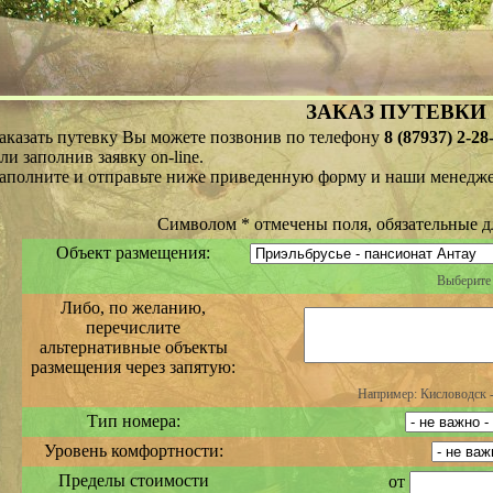
ЗАКАЗ ПУТЕВКИ
аказать путевку Вы можете позвонив по телефону
8 (87937) 2-28-
ли заполнив заявку on-line.
аполните и отправьте ниже приведенную форму и наши менедже
Символом
*
отмечены поля, обязательные д
Объект размещения:
Выберите 
Либо, по желанию,
перечислите
альтернативные объекты
размещения через запятую:
Например: Кисловодск -
Тип номера:
Уровень комфортности:
Пределы стоимости
от