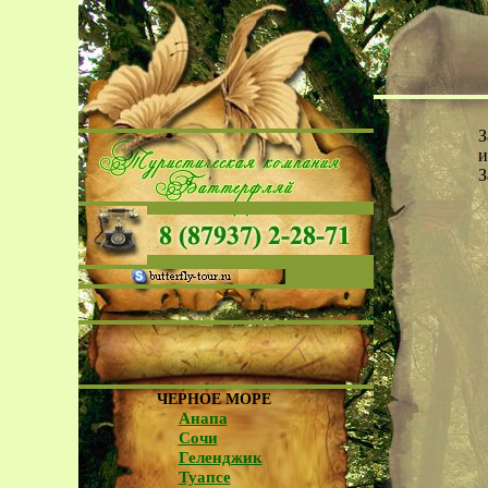
З
и
З
ЧЕРНОЕ МОРЕ
Анапа
Сочи
Геленджик
Туапсе