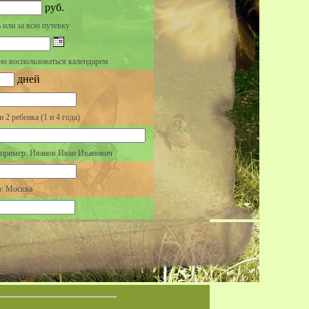
руб.
ь или за всю путевку
но воспользоваться календарем
дней
 2 ребенка (1 и 4 года)
пример: Иванов Иван Иванович
: Москва
апример: (495) 123-45-67
hta@yandex.ru