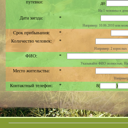
путевки:
до
На 1 человека в ден
Дата заезда:
*
Например: 10.06.2010 или мож
Срок прибывания:
*
Количество человек:
*
Например: 2 взрослых и
ФИО:
*
Указывайте ФИО полностью. На
Место жительства:
*
Например
*
Контактный телефон:
8(
)
Код города обязателен. Н
E-Mail:
Например: poc
Дополнительная
информация, пожелания
или вопросы: