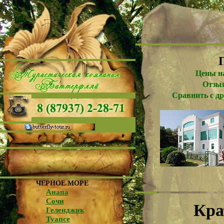
Цены на
Отзы
Сравнить с д
ЧЕРНОЕ МОРЕ
Анапа
Сочи
Кра
Геленджик
Туапсе