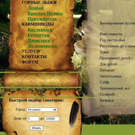
ГОРНЫЕ ЛЫЖИ
Домбай
Красная Поляна
Приэльбрусье
Бронирование путев
КАВМИНВОДЫ
Кисловодск
Вместимость:
Ессентуки
Год постройки:
Пятигорск
Железноводск
Расстояние до пляжа
УСЛУГИ
Пляж:
КОНТАКТЫ
Принимают детей с
ФОРУМ
Для детей:
Питание:
Автостоянка:
Сейф:
Тренажерный зал:
Солярий:
Быстрый подбор санатория:
Бильярд:
Сауна или баня:
Город:
Бассейн:
Адрес:
Цена: от
до