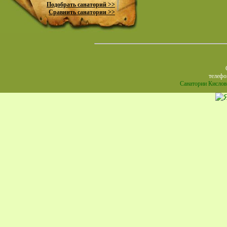
Подобрать санаторий >>
Адрес:
Сравнить санатории >>
Пол
телефон
Санатории Кислов
Анапа, 
с песча
кристал
подземн
сопочн
лекарст
лучшее 