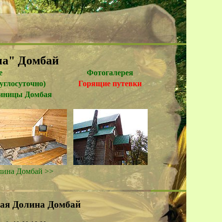
на" Домбай
е
Фотогалерея
руглосуточно)
Горящие путевки
тиницы Домбая
лина Домбай >>
ная Долина Домбай