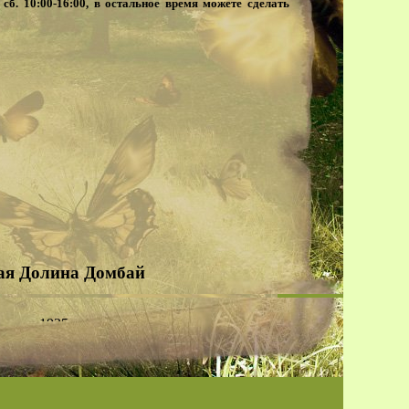
00, сб. 10:00-16:00, в остальное время можете сделать
ая Долина Домбай
ще в 1935 году, и за долгие годы своего
шний момент внешний вид гостиницы остался
м Домбая. Можно встретить много календарей
шни гостиницы Солнечная Долина.