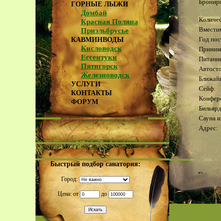
Брониро
ГОРНЫЕ ЛЫЖИ
Домбай
Количес
Красная Поляна
Вмести
Приэльбрусье
Год пос
КАВМИНВОДЫ
Кисловодск
Приним
Ессентуки
Питани
Пятигорск
Автосто
Железноводск
Ближай
УСЛУГИ
Сейф:
КОНТАКТЫ
Конфере
ФОРУМ
Бильярд
Сауна и
Адрес:
Быстрый подбор санатория:
Гости
Город:
сущест
Цена: от
до
прежни
и всяк