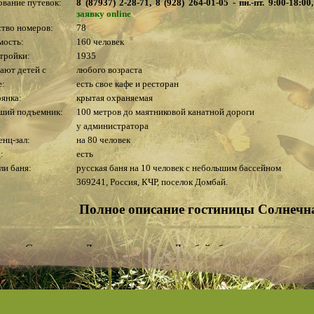
вание путевок:
8 (87937) 2-28-71, 8 (928) 264-01-05 - пн.-пт. 9:00-18:
заявку online
тво номеров:
78
мость:
160 человек
тройки:
1935
ают детей с
любого возраста
е:
есть свое кафе и ресторан
янка:
крытая охраняемая
ший подъемник:
100 метров до маятниковой канатной дороги
у администратора
нц-зал:
на 80 человек
:
есть
ли баня:
русская баня на 10 человек с небольшим бассейном
369241, Россия, КЧР, поселок Домбай.
Полное описание гостиницы Солнечн
ница Солнечная Долина поселка Домбай была построена е
вования претерпела несколько реконструкций, но на сегодня
м. Гостиница Солнечная Долина является своего рода символо
их сувениров именно с изображением деревянной смотровой ба