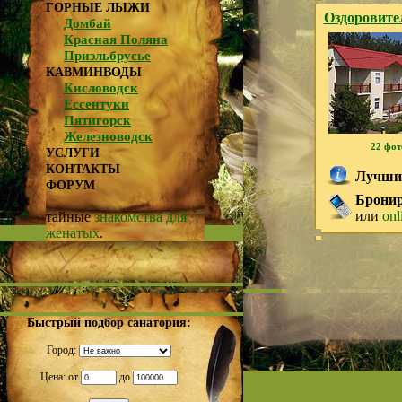
ГОРНЫЕ ЛЫЖИ
Оздоровите
Домбай
Красная Поляна
Приэльбрусье
КАВМИНВОДЫ
Кисловодск
Ессентуки
Пятигорск
Железноводск
22 фот
УСЛУГИ
КОНТАКТЫ
Лучший
ФОРУМ
Брониро
или
onl
тайные
знакомства для
женатых
.
Быстрый подбор санатория:
Город:
Цена: от
до