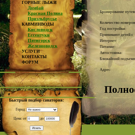
ГОРНЫЕ ЛЫЖИ
Домбай
Бронирование путев
Красная Поляна
Приэльбрусье
Количество номеров
КАВМИНВОДЫ
Год постройки:
Кисловодск
Принимают детей с
Ессентуки
Пятигорск
Интернет:
Железноводск
Питание:
УСЛУГИ
Автостоянка:
КОНТАКТЫ
Ближайший подъемн
ФОРУМ
Адрес:
Полно
Быстрый подбор санатория:
Город:
Отель «
Цена: от
до
около 2