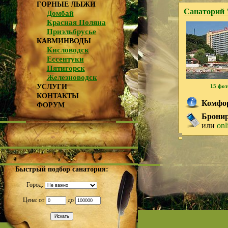
ГОРНЫЕ ЛЫЖИ
Санаторий 
Домбай
Красная Поляна
Приэльбрусье
КАВМИНВОДЫ
Кисловодск
Ессентуки
Пятигорск
Железноводск
УСЛУГИ
15 фот
КОНТАКТЫ
Комфор
ФОРУМ
Брониро
или
onl
Быстрый подбор санатория:
Город:
Цена: от
до