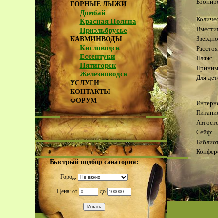
Брониро
ГОРНЫЕ ЛЫЖИ
Домбай
Количес
Красная Поляна
Вмести
Приэльбрусье
Звездно
КАВМИНВОДЫ
Кисловодск
Расстоя
Ессентуки
Пляж:
Пятигорск
Приним
Железноводск
Для дет
УСЛУГИ
КОНТАКТЫ
ФОРУМ
Интерн
Питани
Автосто
Сейф:
Библиот
Конфере
Быстрый подбор санатория:
Город:
Спортп
Тренаже
Цена: от
до
Теннисн
Соляри
Бильярд