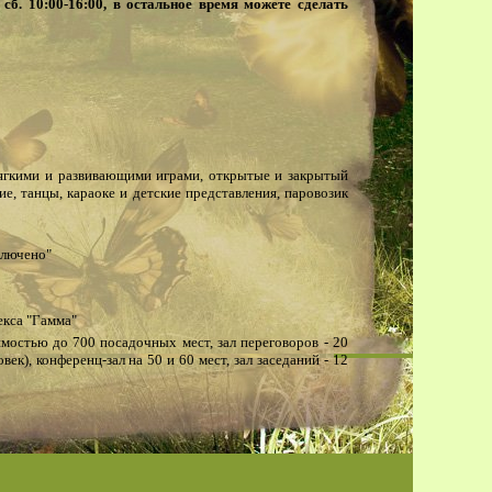
00, сб. 10:00-16:00, в остальное время можете сделать
мягкими и развивающими играми, открытые и закрытый
ие, танцы, караоке и детские представления, паровозик
включено"
екса "Гамма"
имостью до 700 посадочных мест, зал переговоров - 20
овек), конференц-зал на 50 и 60 мест, зал заседаний - 12
м центре "Галактика" и "Олимп" (русский бильярд и