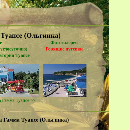
Туапсе (Ольгинка)
е
Фотогалерея
руглосуточно)
Горящие путевки
атории Туапсе
а Гамма Туапсе >>
а Гамма Туапсе (Ольгинка)