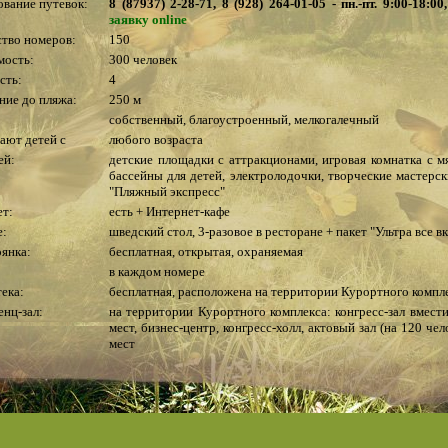
вание путевок:
8 (87937) 2-28-71, 8 (928) 264-01-05 - пн.-пт. 9:00-18:
заявку online
тво номеров:
150
мость:
300 человек
сть:
4
ние до пляжа:
250 м
собственный, благоустроенный, мелкогалечный
ают детей с
любого возраста
ей:
детские площадки с аттракционами, игровая комнатка с 
бассейны для детей, электролодочки, творческие мастерск
"Пляжный экспресс"
ет:
есть + Интернет-кафе
е:
шведский стол, 3-разовое в ресторане + пакет "Ультра все 
янка:
бесплатная, открытая, охраняемая
в каждом номере
ека:
бесплатная, расположена на территории Курортного компл
нц-зал:
на территории Курортного комплекса: конгресс-зал вмест
мест, бизнес-центр, конгресс-холл, актовый зал (на 120 чел
мест
лощадки:
волейбольная и бадминтонная на территории комплекса
рный зал:
бесплатное пользование
ый корт:
есть + настольный теннис
й:
в SPA-центре
:
на территории Курортного комплекса, в развлекательно